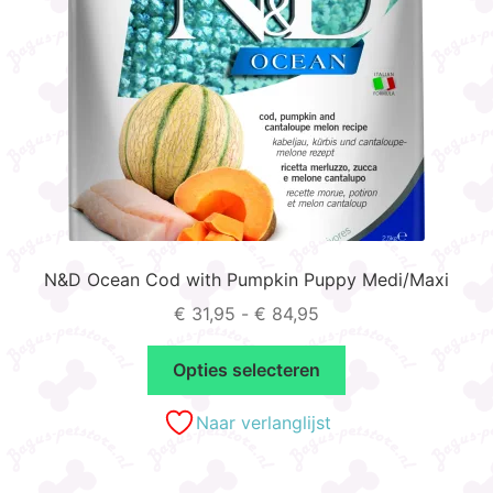
op
de
productpagina
N&D Ocean Cod with Pumpkin Puppy Medi/Maxi
Prijsklasse:
€
31,95
-
€
84,95
€ 31,95
Dit
tot
Opties selecteren
product
€ 84,95
heeft
Naar verlanglijst
meerdere
variaties.