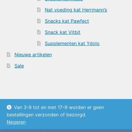
Nat voeding kat Herrmann’s
Snacks kat Pawfect
Snack kat Vitbit
Supplementen kat Ydolo
Nieuwe artikelen
Sale
© Bagus-petstore.nl 2026
Van 3-9 tot en met 17-9 worden er geen
Privacy Policy/Cookies van Bagus-
bestellingen verzonden of bezorgd.
Petstore.nl
Gebouwd met WooCommerce
.
Negeren