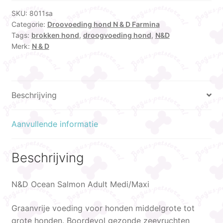
SKU:
8011sa
Categorie:
Droovoeding hond N & D Farmina
Tags:
brokken hond
,
droogvoeding hond
,
N&D
Merk:
N & D
Beschrijving
Aanvullende informatie
Beschrijving
N&D Ocean Salmon Adult Medi/Maxi
Graanvrije voeding voor honden middelgrote tot
grote honden. Boordevol gezonde zeevruchten