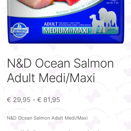
N&D Ocean Salmon
Adult Medi/Maxi
Prijsklasse:
€
29,95
-
€
81,95
€ 29,95
N&D Ocean Salmon Adult Medi/Maxi
tot
€ 81,95