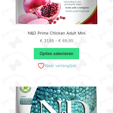
N&D Prime Chicken Adult Mini
Prijsklasse:
€
31,95
-
€
69,95
€ 31,95
Dit
tot
Opties selecteren
product
€ 69,95
heeft
Naar verlanglijst
meerdere
variaties.
Deze
optie
kan
gekozen
worden