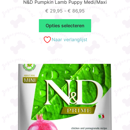
N&D Pumpkin Lamb Puppy Medi/Maxi
Prijsklasse:
€
29,95
-
€
86,95
€ 29,95
Dit
tot
Opties selecteren
product
€ 86,95
heeft
Naar verlanglijst
meerdere
variaties.
Deze
optie
kan
gekozen
worden
op
de
productpagina