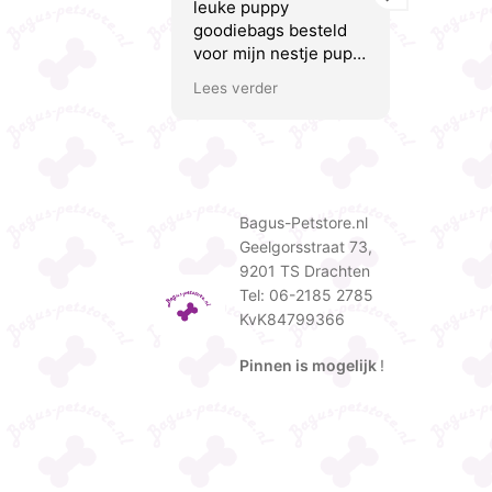
leuke puppy
behulpzaam
goodiebags besteld
voeding adv
voor mijn nestje pups.
de honden i
Yvonne heeft erg
uitgebreid 
Lees verder
Lees verder
goed meegedacht en
compleet, 
verschillende opties
worden er i
voorgesteld om uit te
meegenome
kiezen. Ik kreeg van
Yvonne gee
alle puppybaasjes
duidelijke t
complimenten over de
adviezen di
Bagus-Petstore.nl
mooie pakketjes. Top!
eens makkel
Geelgorsstraat 73,
toepasbaar z
9201 TS Drachten
Bestellinge
Tel: 06-2185 2785
webshop wo
KvK84799366
geleverd en 
altijd iets l
Pinnen is mogelijk
!
in. Vragen 
snel beant
er word me
Wij zijn hee