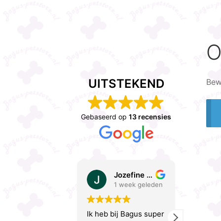
O
UITSTEKEND
Bew
Gebaseerd op
13 recensies
Jozefine Van Der Meer
1 week geleden
6 ma
Ik heb bij Bagus super
Yvonne is z