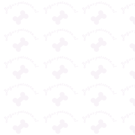
 heeft
mijn hond nu een paar
met Bagus-Pets
holpen
jaar bij Bagus. Iedere
en Yvonne!
e en
keer is de levering
 ik mijn
heel snel en de
Na heel lang te
Lees verder
Lees verder
e
service is geweldig.
hebben geworst
even.
Yvonne denkt op een
met
l erg
fijne manier actief met
gezondheidspro
d de
je mee.
en bij onze hond
eding,
zoals huiduitslag
 mij keer
hotspots en het
steeds terugker
s ik
giardiavirus, k
eg. Ze
we uiteindelijk t
tijd,
bij Bagus-PetsSt
, en
We hadden al ve
k enorm
geprobeerd zon
n.
succes, maar dan
het deskundige
advies van Yvon
die
voedingsdeskun
is en Kivo-prod