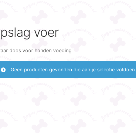
pslag voer
aar doos voor honden voeding
Geen producten gevonden die aan je selectie voldoen
Tamara Hoonakker
Erik Vedder
anden geleden
10 maanden geleden
1 jaar 
eer
Snelle levering, snelle
Yvonne is erg