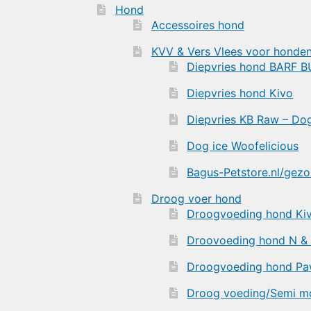
Hond
Accessoires hond
KVV & Vers Vlees voor honde
Diepvries hond BARF 
Diepvries hond Kivo
Diepvries KB Raw – D
Dog ice Woofelicious
Bagus-Petstore.nl/gez
Droog voer hond
Droogvoeding hond Ki
Droovoeding hond N &
Droogvoeding hond Pa
Droog voeding/Semi mo