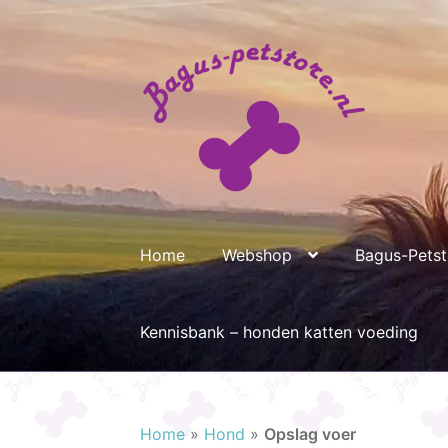
Ga
Ga
door
naar
naar
de
navigatie
inhoud
Home
Webshop
Bagus-Petsto
Kennisbank – honden katten voeding
Home
»
Hond
»
Opslag voer