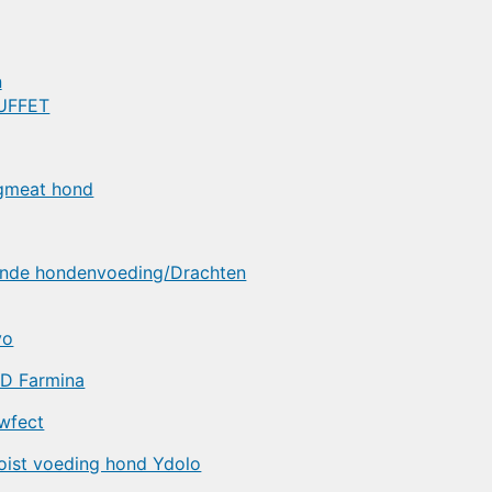
n
BUFFET
ogmeat hond
onde hondenvoeding/Drachten
vo
 D Farmina
wfect
ist voeding hond Ydolo