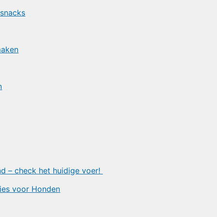
snacks
maken
n
d – check het huidige voer!
ies voor Honden