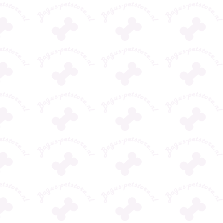
. Het
reactie op vragen.
vriendelijk en
ies voor
Zeer vriendelijk te
mij enorm ge
s
woord gestaan. Top
met informati
en
bedrijf ga hier zeker
richtlijnen hoe
Lees verder
Lees verder
wensen
vaker bestellen.
kat een beter
n
voeding kan g
n.
Het is allemaa
ft
overweldigen
ips en
wereld van vo
e ook nog
maar zij heeft
ijk
op keer weer
ijn.
beantwoord al
n vanuit de
informatie vro
rden vlot
neemt echt de 
er zit
antwoord snel
ekkers bij
geeft duidelij
worden
veel om diere
woord en
egedacht.
l tevreden.